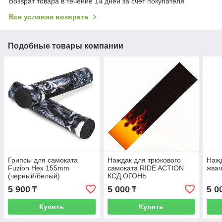
Возврат товара в течение 14 дней за счет покупателя
Все условия возврата
Подобные товары компании
Грипсы для самоката
Наждак для трюкового
Нажд
Fuzion Hex 155mm
самоката RIDE ACTION
жвач
(черный/белый)
КСД ОГОНЬ
5 900
5 000
5 0
₸
₸
Купить
Купить