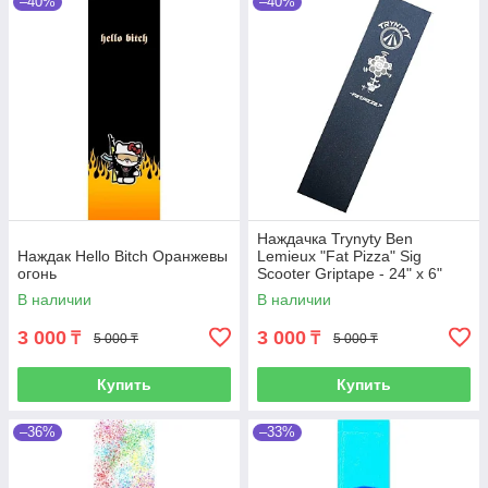
–40%
–40%
Наждачка Trynyty Ben
Наждак Hello Bitch Оранжевы
Lemieux "Fat Pizza" Sig
огонь
Scooter Griptape - 24" x 6"
В наличии
В наличии
3 000
3 000
₸
₸
5 000 ₸
5 000 ₸
Купить
Купить
–36%
–33%