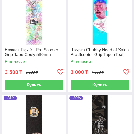
Наждак Figz XL Pro Scooter
Шкурка Chubby Head of Sales
Grip Tape Cooly 580mm
Pro Scooter Grip Tape (Teal)
В наличии
В наличии
3 500
3 000
₸
₸
5 500 ₸
4 500 ₸
Купить
Купить
–31%
–30%