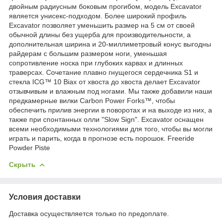
двойным радиусным боковым прогибом, модель Excavator
является унисекс-подходом. Более широкий профиль
Excavator позволяет уменьшить размер на 5 см от своей
обычной длины без ущерба для производительности, а
дополнительная ширина и 20-миллиметровый конус выгодны
райдерам с большим размером ноги, уменьшая
сопротивление носка при глубоких карвах и длинных
траверсах. Сочетание плавно гнущегося сердечника S1 и
стекла ICG™ 10 Biax от хвоста до хвоста делает Excavator
отзывчивым и влажным под ногами. Мы также добавили наши
предкамерные вилки Carbon Power Forks™, чтобы
обеспечить прилив энергии в поворотах и на выходе из них, а
также при спонтанных олли "Slow Sign". Excavator оснащен
всеми необходимыми технологиями для того, чтобы вы могли
играть и парить, когда в прогнозе есть порошок. Freeride
Powder Piste
Скрыть
Условия доставки
Доставка осуществляется только по предоплате.