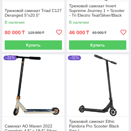
Трюковой самокат Invert
Трюковой самокат Triad C127
Supreme Journey 1 + Scooter
Deranged 5"x20.5"
- Tri Electro Teal/Silver/Black
В наличии
В наличии
80 000
46 000
₸
₸
129 900 ₸
69 900 ₸
Купить
Купить
–31%
–31%
Трюковой самокат Ethic
Самокат AO Maven 2022
Pandora Pro Scooter Black
Complete-4.6" x 19.5" Silver
Size L