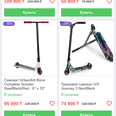
109 900
55 900
₸
₸
159 900 ₸
79 900 ₸
Купить
Купить
–30%
–29%
Самокат UrbanArtt Bone
Complete Scooter
Трюковой самокат IVS
Raw/Black/Red - 6" x 23"
Journey 3 Neo/Black
В наличии
В наличии
95 000
74 900
₸
₸
135 000 ₸
104 900 ₸
Купить
Купить