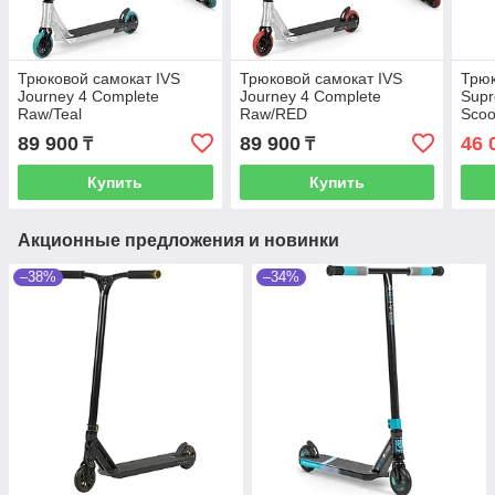
Трюковой самокат IVS
Трюковой самокат IVS
Трюк
Journey 4 Complete
Journey 4 Complete
Supr
Raw/Teal
Raw/RED
Scoot
Teal/
89 900
89 900
46 
₸
₸
Купить
Купить
Акционные предложения и новинки
–38%
–34%