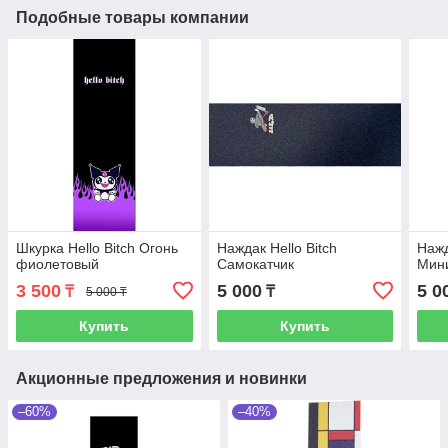
Подобные товары компании
Шкурка Hello Bitch Огонь
Наждак Hello Bitch
Нажд
фиолетовый
Самокатчик
Мин
3 500
5 000
5 0
₸
₸
5 000 ₸
Купить
Купить
Акционные предложения и новинки
–60%
–40%