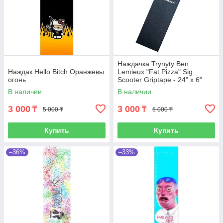
Наждачка Trynyty Ben
Наждак Hello Bitch Оранжевы
Lemieux "Fat Pizza" Sig
огонь
Scooter Griptape - 24" x 6"
В наличии
В наличии
3 000
3 000
₸
₸
5 000 ₸
5 000 ₸
Купить
Купить
–36%
–33%