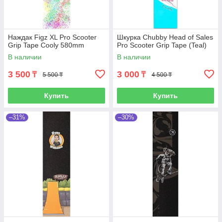
Наждак Figz XL Pro Scooter
Шкурка Chubby Head of Sales
Grip Tape Cooly 580mm
Pro Scooter Grip Tape (Teal)
В наличии
В наличии
3 500
3 000
₸
₸
5 500 ₸
4 500 ₸
Купить
Купить
–31%
–30%