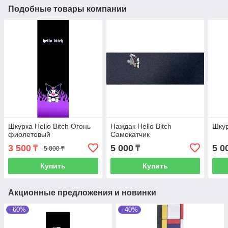
Подобные товары компании
Шкурка Hello Bitch Огонь
Наждак Hello Bitch
Шкур
фиолетовый
Самокатчик
3 500
5 000
5 0
₸
₸
5 000 ₸
Купить
Купить
Акционные предложения и новинки
–60%
–40%