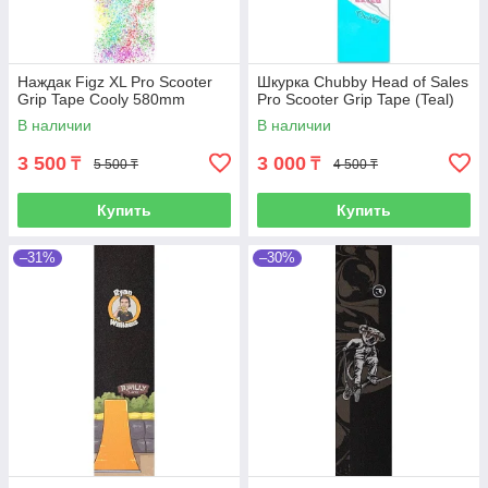
Наждак Figz XL Pro Scooter
Шкурка Chubby Head of Sales
Grip Tape Cooly 580mm
Pro Scooter Grip Tape (Teal)
В наличии
В наличии
3 500
3 000
₸
₸
5 500 ₸
4 500 ₸
Купить
Купить
–31%
–30%