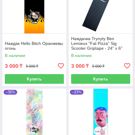
Наждачка Trynyty Ben
Наждак Hello Bitch Оранжевы
Lemieux "Fat Pizza" Sig
огонь
Scooter Griptape - 24" x 6"
В наличии
В наличии
3 000
3 000
₸
₸
5 000 ₸
5 000 ₸
Купить
Купить
–36%
–33%