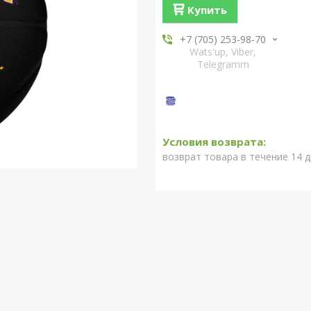
Купить
+7 (705) 253-98-70
Wats'up, Viber,
Telegramm
возврат товара в течение 14 