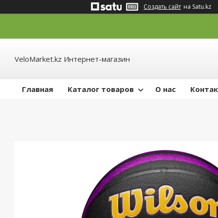
Создать сайт
на Satu.kz
VeloMarket.kz Интернет-магазин
Главная
Каталог товаров
О нас
Конта