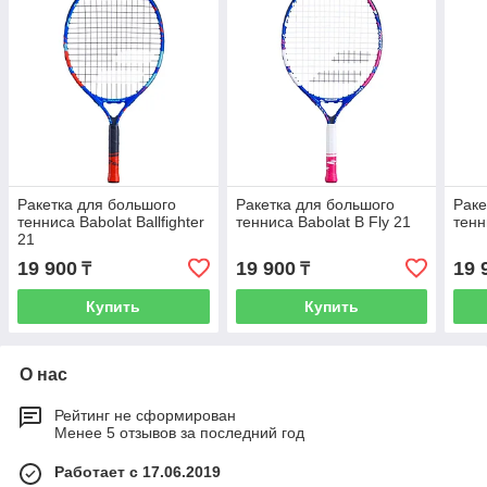
Ракетка для большого
Ракетка для большого
Раке
тенниса Babolat Ballfighter
тенниса Babolat B Fly 21
тенн
21
19 900
19 900
19 
₸
₸
Купить
Купить
О нас
Рейтинг не сформирован
Менее 5 отзывов за последний год
Работает с 17.06.2019