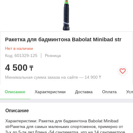
Ракетка для бадминтона Babolat Minibad str
Нет в наличии
Код: 601329-125
Розница
4 500
₸
Минимальная сумма заказа на сайте — 14 900 ₸
Описание
Характеристики
Доставка
Оплата
Усл
Описание
Характеристики: Ракетка для бадминтона Babolat Minibad
strРакетка для самых маленьких спортсменов, примерно от
3-х до 5-ти лет.Длина -54 сантиметра, что на 14 сантиметров