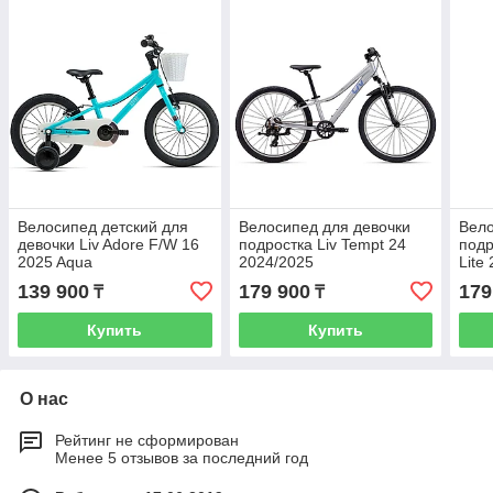
Велосипед детский для
Велосипед для девочки
Вело
девочки Liv Adore F/W 16
подростка Liv Tempt 24
подр
2025 Aqua
2024/2025
Lite
139 900
179 900
179
₸
₸
Купить
Купить
О нас
Рейтинг не сформирован
Менее 5 отзывов за последний год