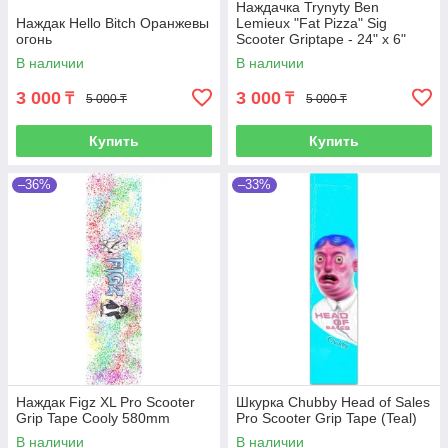
Наждачка Trynyty Ben
Наждак Hello Bitch Оранжевы
Lemieux "Fat Pizza" Sig
огонь
Scooter Griptape - 24" x 6"
В наличии
В наличии
3 000
3 000
₸
₸
5 000 ₸
5 000 ₸
Купить
Купить
–36%
–33%
Наждак Figz XL Pro Scooter
Шкурка Chubby Head of Sales
Grip Tape Cooly 580mm
Pro Scooter Grip Tape (Teal)
В наличии
В наличии