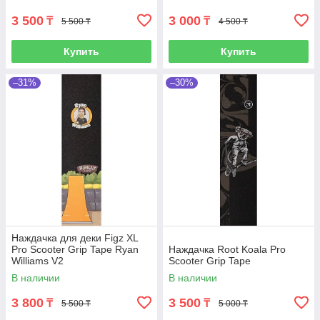
3 500
3 000
₸
₸
5 500 ₸
4 500 ₸
Купить
Купить
–31%
–30%
Наждачка для деки Figz XL
Pro Scooter Grip Tape Ryan
Наждачка Root Koala Pro
Williams V2
Scooter Grip Tape
В наличии
В наличии
3 800
3 500
₸
₸
5 500 ₸
5 000 ₸