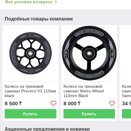
Все условия возврата
Подобные товары компании
Колесо на трюковой
Колесо на трюковой
Коле
самокат Precinct V1 110мм
самокат Metro Wheel
само
black
110mm Black
Samm
(110
8 500
8 000
34 
₸
₸
Chro
Купить
Купить
Акционные предложения и новинки