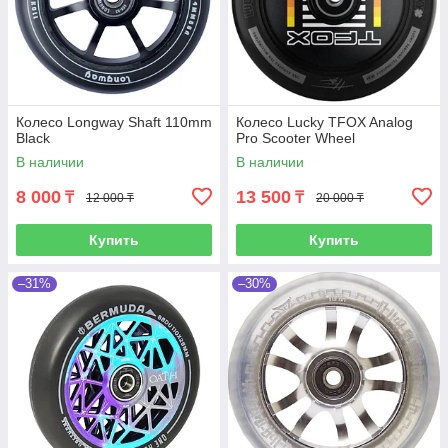
Колесо Longway Shaft 110mm
Колесо Lucky TFOX Analog
Black
Pro Scooter Wheel
В наличии
В наличии
8 000
13 500
₸
₸
12 000 ₸
20 000 ₸
Купить
Купить
–31%
–30%