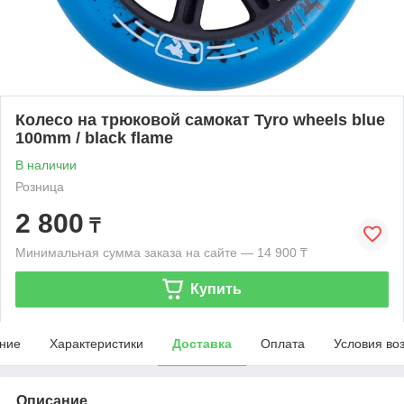
Колесо на трюковой самокат Tyro wheels blue
100mm / black flame
В наличии
Розница
2 800
₸
Минимальная сумма заказа на сайте — 14 900 ₸
Купить
ние
Характеристики
Доставка
Оплата
Условия во
Описание