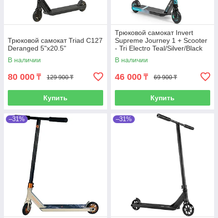
Трюковой самокат Invert
Трюковой самокат Triad C127
Supreme Journey 1 + Scooter
Deranged 5"x20.5"
- Tri Electro Teal/Silver/Black
В наличии
В наличии
80 000
46 000
₸
₸
129 900 ₸
69 900 ₸
Купить
Купить
–31%
–31%