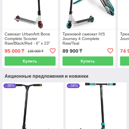
Самокат UrbanArtt Bone
Трюковой самокат IVS
Трюк
Complete Scooter
Journey 4 Complete
Jour
Raw/Black/Red - 6" x 23"
Raw/Teal
95 000
89 900
74 
₸
₸
135 000 ₸
Купить
Купить
Акционные предложения и новинки
–38%
–34%