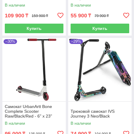
В наличии
В наличии
109 900
55 900
₸
₸
159 900 ₸
79 900 ₸
Купить
Купить
–30%
–29%
Самокат UrbanArtt Bone
Complete Scooter
Трюковой самокат IVS
Raw/Black/Red - 6" x 23"
Journey 3 Neo/Black
В наличии
В наличии
95 000
74 900
₸
₸
135 000 ₸
104 900 ₸