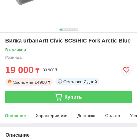
Вилка urbanArtt Civic SCS/HIC Fork Arctic Blue
В наличии
Розница
19 000
₸
33 900 ₸
Осталось
7 дней
Экономия
14900 ₸
Купить
Описание
Характеристики
Доставка
Оплата
Усл
Описание