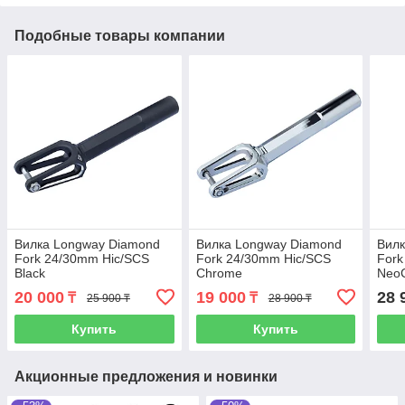
Подобные товары компании
Вилка Longway Diamond
Вилка Longway Diamond
Вилк
Fork 24/30mm Hic/SCS
Fork 24/30mm Hic/SCS
Fork
Black
Chrome
Neo
20 000
19 000
28 
₸
₸
25 900 ₸
28 900 ₸
Купить
Купить
Акционные предложения и новинки