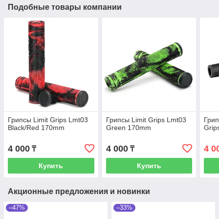
Подобные товары компании
Грипсы Limit Grips Lmt03
Грипсы Limit Grips Lmt03
Грип
Black/Red 170mm
Green 170mm
Grip
4 000
4 000
4 0
₸
₸
Купить
Купить
Акционные предложения и новинки
–47%
–33%