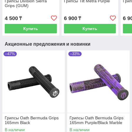
Грипсы Division Sierra
Грипсы Tilt Metra Purple
Грип
Grips (GUM)
4 500
6 900
6 9
₸
₸
Купить
Купить
Акционные предложения и новинки
–47%
–33%
Грипсы Oath Bermuda Grips
Грипсы Oath Bermuda Grips
165mm Black
165mm Purple/Black Marble
В наличии
В наличии