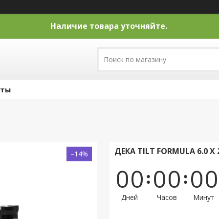
Наличие товара уточняйте.
кты
ДЕКА TILT FORMULA 6.0 X 
–14%
0
0
0
0
0
0
Дней
Часов
Минут