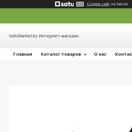
Создать сайт
на Satu.kz
VeloMarket.kz Интернет-магазин
Главная
Каталог товаров
О нас
Конта