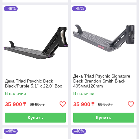
–49%
–49%
Дека Triad Psychic Signature
Дека Triad Psychic Deck
Deck Brendon Smith Black
Black/Purple 5.1" x 22.0" Box
495мм/120mm
В наличии
В наличии
35 900
35 900
₸
₸
69 900 ₸
69 900 ₸
Купить
Купить
–48%
–46%