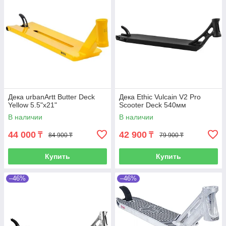
Дека urbanArtt Butter Deck
Дека Ethic Vulcain V2 Pro
Yellow 5.5"x21"
Scooter Deck 540мм
В наличии
В наличии
44 000
42 900
₸
₸
84 900 ₸
79 900 ₸
Купить
Купить
–46%
–46%