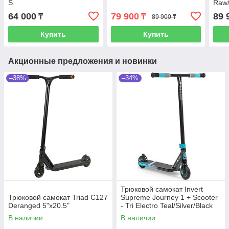
S
Raw
64 000
79 900
89 
₸
₸
89 900 ₸
Купить
Купить
Акционные предложения и новинки
–38%
–34%
Трюковой самокат Invert
Трюковой самокат Triad C127
Supreme Journey 1 + Scooter
Deranged 5"x20.5"
- Tri Electro Teal/Silver/Black
В наличии
В наличии