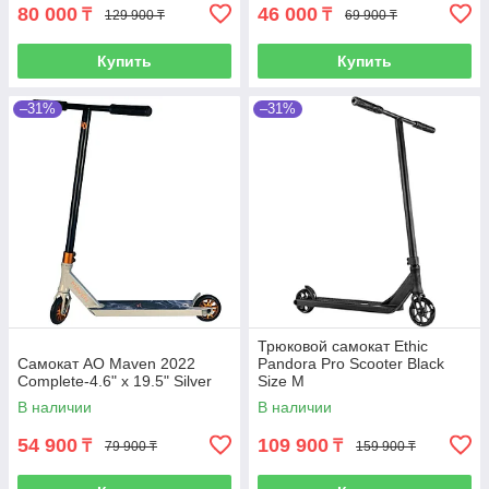
80 000
46 000
₸
₸
129 900 ₸
69 900 ₸
Купить
Купить
–31%
–31%
Трюковой самокат Ethic
Самокат AO Maven 2022
Pandora Pro Scooter Black
Complete-4.6" x 19.5" Silver
Size M
В наличии
В наличии
54 900
109 900
₸
₸
79 900 ₸
159 900 ₸