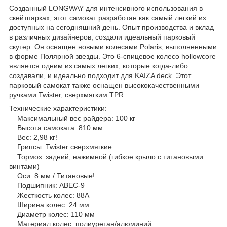
Созданный LONGWAY для интенсивного использования в
скейтпарках, этот самокат разработан как самый легкий из
доступных на сегодняшний день. Опыт производства и вклад
в различных дизайнеров, создали идеальный парковый
скутер. Он оснащен новыми колесами Polaris, выполненными
в форме Полярной звезды. Это 6-спицевое колесо hollowcore
является одним из самых легких, которые когда-либо
создавали, и идеально подходит для KAIZA deck. Этот
парковый самокат также оснащен высококачественными
ручками Twister, сверхмягким TPR.
Технические характеристики:
Максимальный вес райдера: 100 кг
Высота самоката: 810 мм
Вес: 2,98 кг!
Грипсы: Twister сверхмягкие
Тормоз: задний, нажимной (гибкое крыло с титановыми
винтами)
Оси: 8 мм / Титановые!
Подшипник: ABEC-9
Жесткость колес: 88A
Ширина колес: 24 мм
Диаметр колес: 110 мм
Материал колес: полиуретан/алюминий