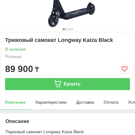
Трюковый самокат Longway Kaiza Black
В наличии
Розница
89 900
₸
Купить
Описание
Характеристики
Доставка
Оплата
Усл
Описание
Парковый самокат Longway Kaiza Black