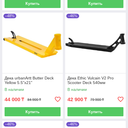
Купить
Купить
–48%
–46%
Дека urbanArtt Butter Deck
Дека Ethic Vulcain V2 Pro
Yellow 5.5"x21"
Scooter Deck 540мм
В наличии
В наличии
44 000
42 900
₸
₸
84 900 ₸
79 900 ₸
Купить
Купить
–46%
–46%