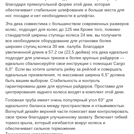
благодаря прямоугольной форме этой деки, которая
обеспечивает стабильное шлифование и больше места для
ног. посадки и нет необходимости в штифтах.
Эта дека совместима с большинством современных размеров
колес, подходит для колес до 125 мм.Кроме того, помимо
стандартной ширины ступицы колеса 24 мм, вы получаете
все необходимое оборудование для установки более
широких ступиц колеса 30 мм. палуба. Благодаря
увеличенной длине в 57,2 см (22,5 дюйма) эта дека идеально
подходит для уличных трюков и более крупных райдеров —
идеально сбалансируйте свои инструкции с помощью Cargo
6,0". Если вы хотите шлепать рейку за рейлой и совершать
идеальные приземления, то массивная ширина 6,5" должна
быть вашим выбором. Стабильность и контроль
гарантированы даже для крупных райдеров. Проставки для
центрирования заднего колеса входят в комплект этой деки.
Головная труба имеет очень популярный угол 83° для
идеального баланса между пространством и отзывчивостью.
Вогнутый дизайн верхней части помогает вам контролировать
свои трюки благодаря улучшенному захвату. Включает гибкий
тормоз крыла, который изгибается вокруг колеса и
обеспечивает сильное торможение
Технические характеристики: