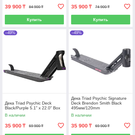
39 900
35 900
₸
₸
84 900 ₸
74 900 ₸
Купить
Купить
–49%
–49%
Дека Triad Psychic Signature
Дека Triad Psychic Deck
Deck Brendon Smith Black
Black/Purple 5.1" x 22.0" Box
495мм/120mm
В наличии
В наличии
35 900
35 900
₸
₸
69 900 ₸
69 900 ₸