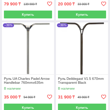
79 900
20 000
₸
₸
139 900 ₸
33 000 ₸
Купить
Купить
–36%
–36%
Руль UA Charles Padel Arrow
Руль Deildegast V1.5 670mm
Handlebar 760mmx635m
Transparent Black
В наличии
В наличии
35 000
31 900
₸
₸
54 900 ₸
49 900 ₸
Купить
Купить