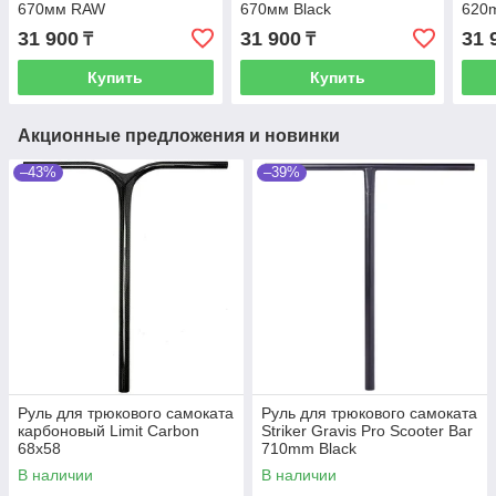
670мм RAW
670мм Black
620
31 900
31 900
31 
₸
₸
Купить
Купить
Акционные предложения и новинки
–43%
–39%
Руль для трюкового самоката
Руль для трюкового самоката
карбоновый Limit Carbon
Striker Gravis Pro Scooter Bar
68x58
710mm Black
В наличии
В наличии