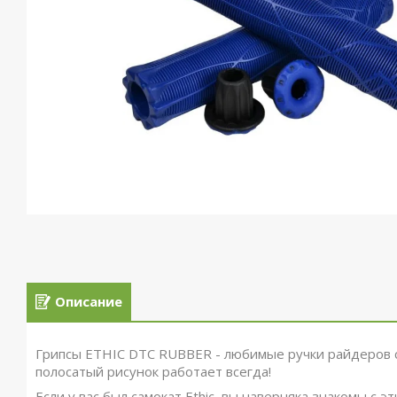
Описание
Грипсы ETHIC DTC RUBBER - любимые ручки райдеров со 
полосатый рисунок работает всегда!
Если у вас был самокат Ethic, вы наверняка знакомы с 