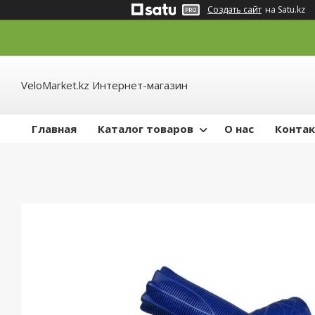
Создать сайт
на Satu.kz
VeloMarket.kz Интернет-магазин
Главная
Каталог товаров
О нас
Конта