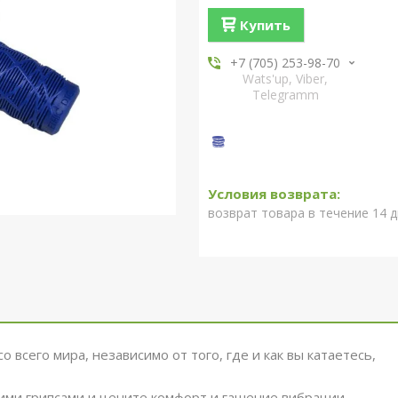
Купить
+7 (705) 253-98-70
Wats'up, Viber,
Telegramm
возврат товара в течение 14 
всего мира, независимо от того, где и как вы катаетесь,
этими грипсами и цените комфорт и гашение вибрации,