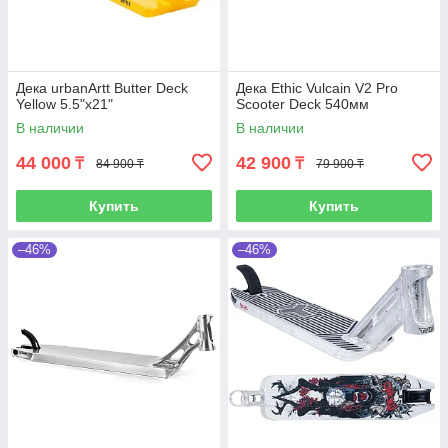
Дека urbanArtt Butter Deck
Дека Ethic Vulcain V2 Pro
Yellow 5.5"x21"
Scooter Deck 540мм
В наличии
В наличии
44 000
42 900
₸
₸
84 900 ₸
79 900 ₸
Купить
Купить
–46%
–46%