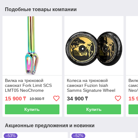
Подобные товары компании
Вилка на трюковой
Колеса на трюковой
Вилк
самокат Fork Limit SCS
самокат Fuzion Isiah
само
LMT05 NeoChrome
Samms Signature Wheel
Neo
(110mm) - Gold
15 900
34 900
15 
₸
₸
19 900 ₸
Chrome/Black
Купить
Купить
Акционные предложения и новинки
–53%
–52%