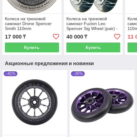
Колеса на трюковой
Колеса на трюковой
Коле
самокат Drone Spencer
самокат Fuzion Leo
само
Smith 110mm
Spencer Sig Wheel (pair) -
110
Silver Core / Clear PU
17 000
40 000
11 
₸
₸
Купить
Купить
Акционные предложения и новинки
–41%
–35%