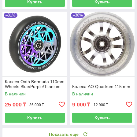
Купить
Купить
–31%
–30%
Колеса Oath Bermuda 110mm
Wheels Blue/Purple/Titanium
Колеса AO Quadrum 115 mm
В наличии
В наличии
25 000
9 000
₸
₸
36 000 ₸
12 900 ₸
Купить
Купить
Показать ещё