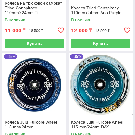
Колеса на трюковой самокат
Triad Conspiracy
Колеса Triad Conspiracy
110mmX24mm Ti
110mmx24mm Ano Purple
В наличии
В наличии
11 000
12 000
₸
₸
18 500 ₸
18 500 ₸
Купить
Купить
–35%
–35%
Колеса Juju Fullcore wheel
Колеса Juju Fullcore wheel
115 mm/24mm
115 mm/24mm DAY
В наличии
В наличии