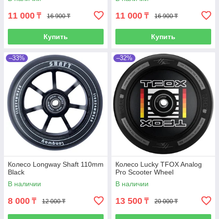
11 000
11 000
₸
₸
16 900 ₸
16 900 ₸
Купить
Купить
–33%
–32%
Колесо Longway Shaft 110mm
Колесо Lucky TFOX Analog
Black
Pro Scooter Wheel
В наличии
В наличии
8 000
13 500
₸
₸
12 000 ₸
20 000 ₸