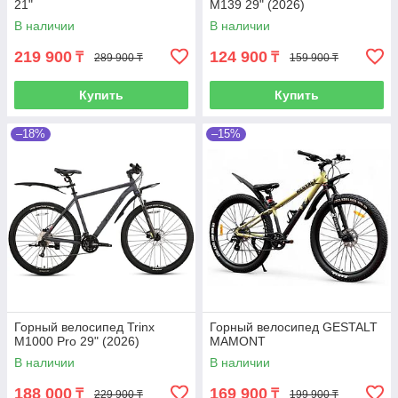
21"
M139 29" (2026)
В наличии
В наличии
219 900
124 900
₸
₸
289 900 ₸
159 900 ₸
Купить
Купить
–18%
–15%
Горный велосипед Trinx
Горный велосипед GESTALT
M1000 Pro 29" (2026)
MAMONT
В наличии
В наличии
188 000
169 900
₸
₸
229 900 ₸
199 900 ₸