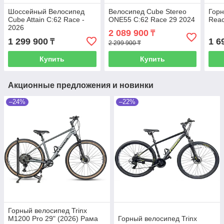
Шоссейный Велосипед
Велосипед Cube Stereo
Гор
Cube Attain C:62 Race -
ONE55 C:62 Race 29 2024
Reac
2026
2 089 900
₸
1 299 900
1 6
₸
2 299 900 ₸
Купить
Купить
Акционные предложения и новинки
–24%
–22%
Горный велосипед Trinx
M1200 Pro 29" (2026) Рама
Горный велосипед Trinx