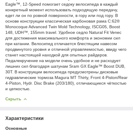
Eagle™, 12-Speed помогает седоку велосипеда в каждый
конкретный момент использовать подходящую передачу,
едет ли он по ровной поверхности, в гору или под гору. В
основе конструкции классическая карбоновая рама C:62®
Monocoque Advanced Twin Mold Technology, ISCG05, Boost
148, UDH™, 155mm travel. Удобное седло Natural Fit Venec
для достижения максимального комфорта и экономии сил
при катании. Велосипед отличается блестящим навесом
продвинутого уровня и отличной управляемостью, ввиду чего
станет настоящей находкой для опытных райдеров.
Педалекручение на модели очень удобное и не расходует
лишних сил благодаря шатунам Sram GX Eagle™ Boost DUB,
30T. В конструкции велосипеда предусмотрены дисковые
гидравлические тормоза Magura MT Thirty, Front 4-Piston/Rear
4-Piston, Hydr. Disc Brake (203/180), отличающиеся чёткостью
и цепкостью.
Скрыть
Характеристики
Основные