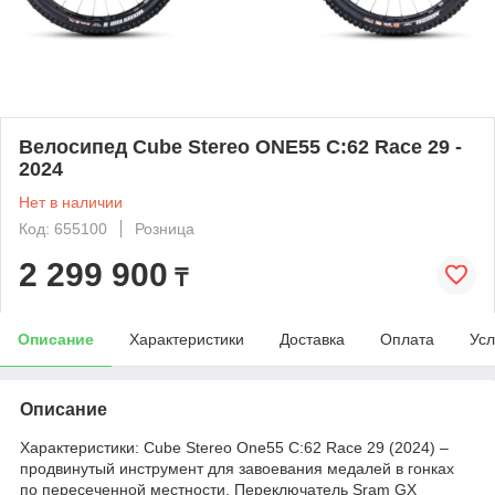
Велосипед Cube Stereo ONE55 C:62 Race 29 -
2024
Нет в наличии
Код: 655100
Розница
2 299 900
₸
Описание
Характеристики
Доставка
Оплата
Усл
Описание
Характеристики: Cube Stereo One55 C:62 Race 29 (2024) –
продвинутый инструмент для завоевания медалей в гонках
по пересеченной местности. Переключатель Sram GX