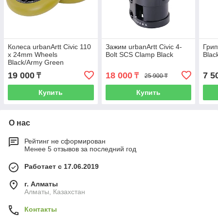
Колеса urbanArtt Civic 110
Зажим urbanArtt Civic 4-
Грип
x 24mm Wheels
Bolt SCS Clamp Black
Blac
Black/Army Green
19 000
18 000
7 5
₸
₸
25 900 ₸
Купить
Купить
О нас
Рейтинг не сформирован
Менее 5 отзывов за последний год
Работает с 17.06.2019
г. Алматы
Алматы, Казахстан
Контакты