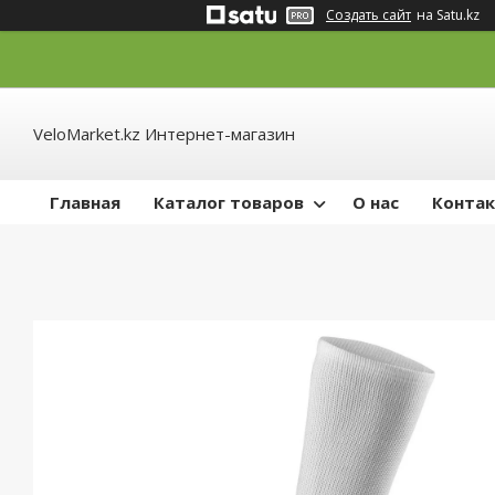
Создать сайт
на Satu.kz
VeloMarket.kz Интернет-магазин
Главная
Каталог товаров
О нас
Конта