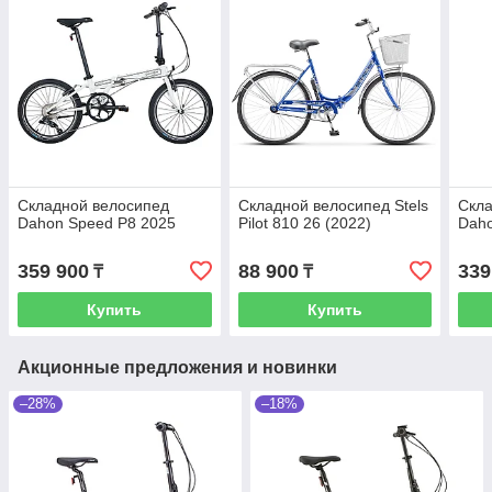
Складной велосипед
Складной велосипед Stels
Скла
Dahon Speed P8 2025
Pilot 810 26 (2022)
Dah
359 900
88 900
339
₸
₸
Купить
Купить
Акционные предложения и новинки
–28%
–18%