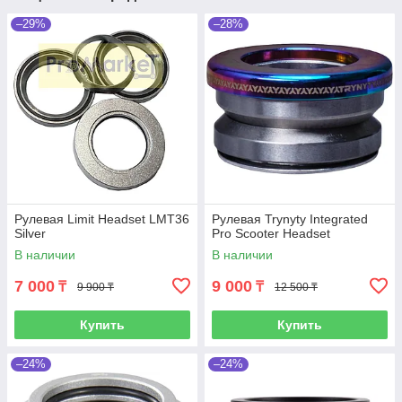
–29%
–28%
Рулевая Limit Headset LMT36
Рулевая Trynyty Integrated
Silver
Pro Scooter Headset
В наличии
В наличии
7 000
9 000
₸
₸
9 900 ₸
12 500 ₸
Купить
Купить
–24%
–24%