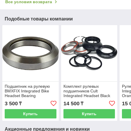
Все условия возврата
Подобные товары компании
Подшипник на рулевую
Комплект рулевых
Руле
BMXFIX Integrated Bike
подшипников Cult
Inte
Headset Bearing
Integrated Headset Black
Oran
3 500
14 500
15 
₸
₸
Купить
Купить
Акционные предложения и новинки