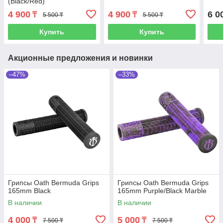
(Black/Red)
4 900
4 900
6 0
₸
₸
5 500 ₸
5 500 ₸
Купить
Купить
Акционные предложения и новинки
–47%
–33%
Грипсы Oath Bermuda Grips
Грипсы Oath Bermuda Grips
165mm Black
165mm Purple/Black Marble
В наличии
В наличии
4 000
5 000
₸
₸
7 500 ₸
7 500 ₸