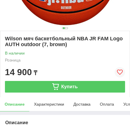
Wilson мяч баскетбольный NBA JR FAM Logo
AUTH outdoor (7, brown)
В наличии
Розница
14 900
₸
Купить
Описание
Характеристики
Доставка
Оплата
Усл
Описание