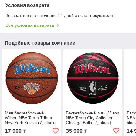
Условия возврата
Возврат товара в течение 14 дней за счет покупателя
Все условия возврата
Подобные товары компании
Мяч баскетбольный
Баскетбольный мяч Wilson
Баск
Wilson NBA Team Tribute
NBA Team City Collector
NBA 
New York Knicks (7, black-
Chicago Bulls (7, black)
blac
blue)
17 900
35 900
14 
₸
₸