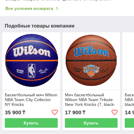
Все условия возврата
Подобные товары компании
Баскетбольный мяч Wilson
Мяч баскетбольный
Баск
NBA Team City Collector
Wilson NBA Team Tribute
NBA 
NY Knicks
New York Knicks (7, black-
blac
blue)
35 900
17 900
14 
₸
₸
Купить
Купить