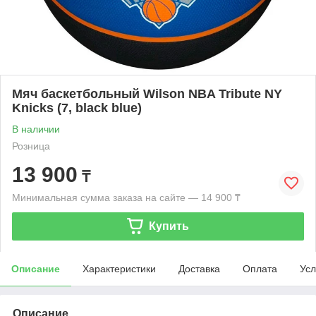
Мяч баскетбольный Wilson NBA Tribute NY
Knicks (7, black blue)
В наличии
Розница
13 900
₸
Минимальная сумма заказа на сайте — 14 900 ₸
Купить
Описание
Характеристики
Доставка
Оплата
Усл
Описание