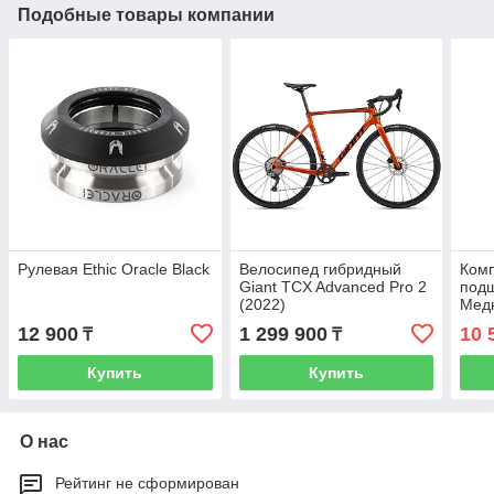
Подобные товары компании
Рулевая Ethic Oracle Black
Велосипед гибридный
Комп
Giant TCX Advanced Pro 2
под
(2022)
Мед
12 900
1 299 900
10 
₸
₸
Купить
Купить
О нас
Рейтинг не сформирован