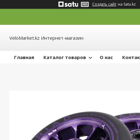
Создать сайт
на Satu.kz
VeloMarket.kz Интернет-магазин
Главная
Каталог товаров
О нас
Конта