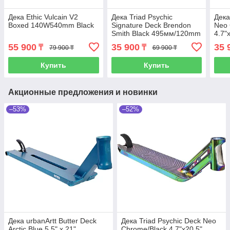
Дека Ethic Vulcain V2
Дека Triad Psychic
Дека
Boxed 140W540mm Black
Signature Deck Brendon
Neo 
Smith Black 495мм/120mm
4.7"
55 900
35 900
35 
₸
₸
79 900 ₸
69 900 ₸
Купить
Купить
Акционные предложения и новинки
–53%
–52%
Дека urbanArtt Butter Deck
Дека Triad Psychic Deck Neo
Arctic Blue 5.5" x 21"
Chrome/Black 4.7"x20.5"