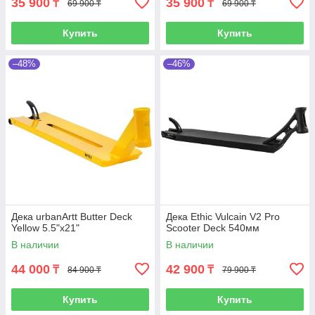
35 900
35 900
₸
₸
69 900 ₸
69 900 ₸
Купить
Купить
–48%
–46%
Дека urbanArtt Butter Deck
Дека Ethic Vulcain V2 Pro
Yellow 5.5"x21"
Scooter Deck 540мм
В наличии
В наличии
44 000
42 900
₸
₸
84 900 ₸
79 900 ₸
Купить
Купить