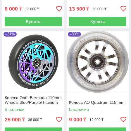
8 000
13 500
₸
₸
12 000 ₸
20 000 ₸
Купить
Купить
–31%
–30%
Колеса Oath Bermuda 110mm
Wheels Blue/Purple/Titanium
Колеса AO Quadrum 115 mm
В наличии
В наличии
25 000
9 000
₸
₸
36 000 ₸
12 900 ₸