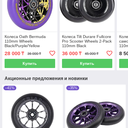
Колеса Oath Bermuda
Колеса Tilt Durare Fullcore
Коле
110mm Wheels
Pro Scooter Wheels 2-Pack
само
Black/Purple/Yellow
110mm Black
110m
28 000
36 000
8 5
₸
₸
36 000 ₸
45 000 ₸
Купить
Купить
Акционные предложения и новинки
–41%
–35%