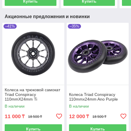
Купить
Купить
Акционные предложения и новинки
–41%
–35%
Колеса на трюковой самокат
Triad Conspiracy
Колеса Triad Conspiracy
110mmX24mm Ti
110mmx24mm Ano Purple
В наличии
В наличии
11 000
12 000
₸
₸
18 500 ₸
18 500 ₸
Купить
Купить