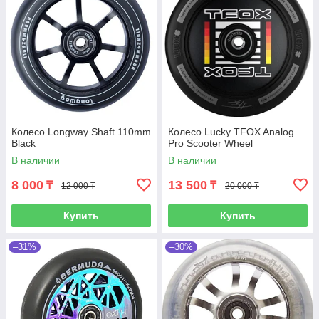
Колесо Longway Shaft 110mm
Колесо Lucky TFOX Analog
Black
Pro Scooter Wheel
В наличии
В наличии
8 000
13 500
₸
₸
12 000 ₸
20 000 ₸
Купить
Купить
–31%
–30%