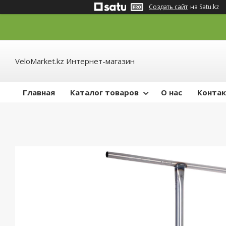
Создать сайт
на Satu.kz
VeloMarket.kz Интернет-магазин
Главная
Каталог товаров
О нас
Конта