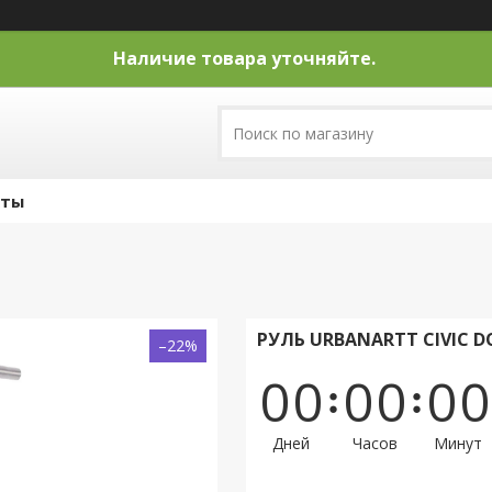
Наличие товара уточняйте.
кты
РУЛЬ URBANARTT CIVIC 
–22%
0
0
0
0
0
0
Дней
Часов
Минут