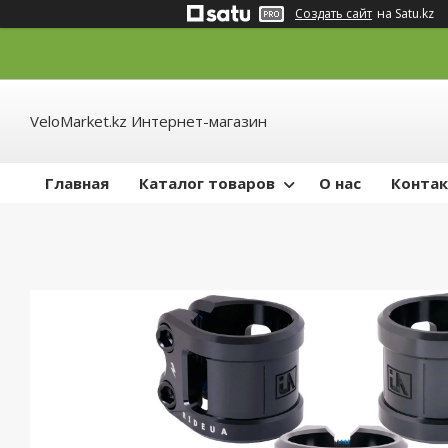
Создать сайт
на Satu.kz
VeloMarket.kz Интернет-магазин
Главная
Каталог товаров
О нас
Конта