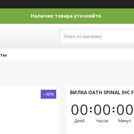
Наличие товара уточняйте.
кты
ВИЛКА OATH SPINAL IHC 
–48%
0
0
0
0
0
0
Дней
Часов
Минут