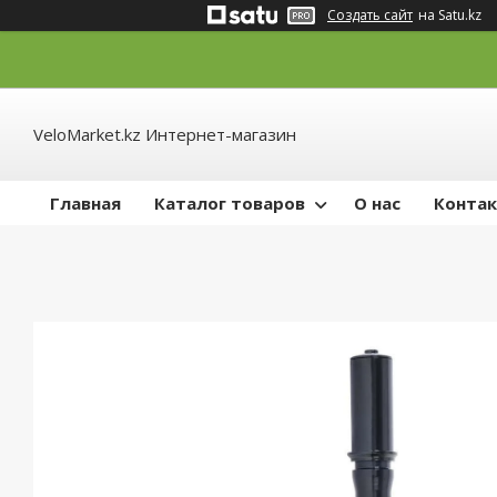
Создать сайт
на Satu.kz
VeloMarket.kz Интернет-магазин
Главная
Каталог товаров
О нас
Конта