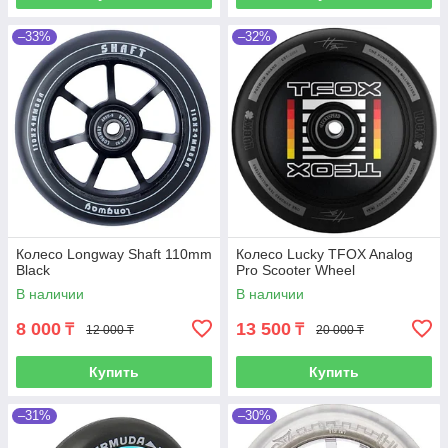
–33%
–32%
Колесо Longway Shaft 110mm
Колесо Lucky TFOX Analog
Black
Pro Scooter Wheel
В наличии
В наличии
8 000
13 500
₸
₸
12 000 ₸
20 000 ₸
Купить
Купить
–31%
–30%