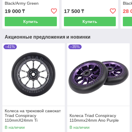
Black/Army Green
Blac
19 000
17 500
28 
₸
₸
Купить
Купить
Акционные предложения и новинки
–41%
–35%
Колеса на трюковой самокат
Triad Conspiracy
Колеса Triad Conspiracy
110mmX24mm Ti
110mmx24mm Ano Purple
В наличии
В наличии