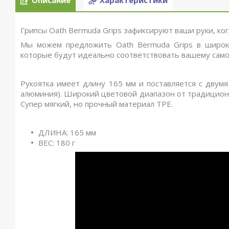
Описание
Характеристики
Грипсы Oath Bermuda Grips зафиксируют ваши руки, ког
Мы можем предложить Oath Bermuda Grips в широко
которые будут идеально соответствовать вашему само
Рукоятка имеет длину 165 мм и поставляется с двумя
алюминия). Широкий цветовой диапазон от традиционн
Супер мягкий, но прочный материал TPE.
ДЛИНА: 165 мм
ВЕС: 180 г