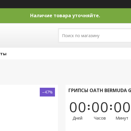
Наличие товара уточняйте.
кты
ГРИПСЫ OATH BERMUDA G
–47%
0
0
0
0
0
0
Дней
Часов
Минут