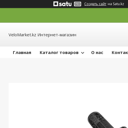
Создать сайт
на Satu.kz
VeloMarket.kz Интернет-магазин
Главная
Каталог товаров
О нас
Конта