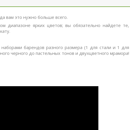
да вам это нужно больше всего.
м диапазоне ярких цветов; вы обязательно найдете те,
кату.
 наборами барендов разного размера (1 для стали и 1 для
ого черного до пастельных тонов и двухцветного мрамора!