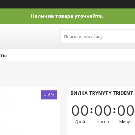
Наличие товара уточняйте.
кты
ВИЛКА TRYNYTY TRIDENT V
–16%
0
0
0
0
0
0
Дней
Часов
Минут