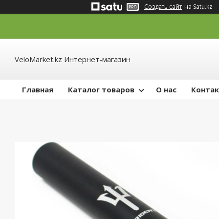
Создать сайт
на Satu.kz
VeloMarket.kz Интернет-магазин
Главная
Каталог товаров
О нас
Конта