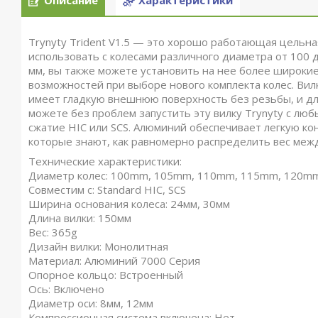
Описание
Характеристики
Trynyty Trident V1.5 — это хорошо работающая цельна
использовать с колесами различного диаметра от 100
мм, вы также можете установить на нее более широкие
возможностей при выборе нового комплекта колес. Вилк
имеет гладкую внешнюю поверхность без резьбы, и для
можете без проблем запустить эту вилку Trynyty с лю
сжатие HIC или SCS. Алюминий обеспечивает легкую к
которые знают, как равномерно распределить вес межд
Технические характеристики:
Диаметр колес: 100mm, 105mm, 110mm, 115mm, 120m
Совместим с: Standard HIC, SCS
Ширина основания колеса: 24мм, 30мм
Длина вилки: 150мм
Вес: 365g
Дизайн вилки: Монолитная
Материал: Алюминий 7000 Серия
Опорное кольцо: Встроенный
Ось: Включено
Диаметр оси: 8мм, 12мм
Компрессионная система включена: Нет