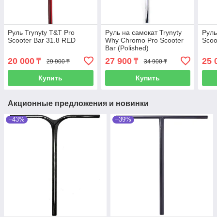
Руль Trynyty T&T Pro
Руль на самокат Trynyty
Руль
Scooter Bar 31.8 RED
Why Chromo Pro Scooter
Scoo
Bar (Polished)
20 000
27 900
25 
₸
₸
29 900 ₸
34 900 ₸
Купить
Купить
Акционные предложения и новинки
–43%
–39%