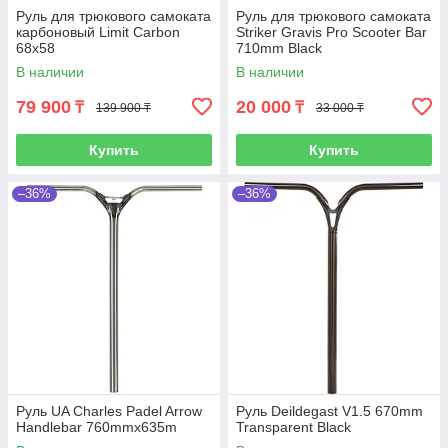
Руль для трюкового самоката
Руль для трюкового самоката
карбоновый Limit Carbon
Striker Gravis Pro Scooter Bar
68x58
710mm Black
В наличии
В наличии
79 900
20 000
₸
₸
139 900 ₸
33 000 ₸
Купить
Купить
–36%
–36%
Руль UA Charles Padel Arrow
Руль Deildegast V1.5 670mm
Handlebar 760mmx635m
Transparent Black