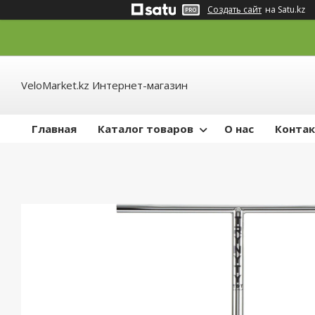
Создать сайт
на Satu.kz
VeloMarket.kz Интернет-магазин
Главная
Каталог товаров
О нас
Конта