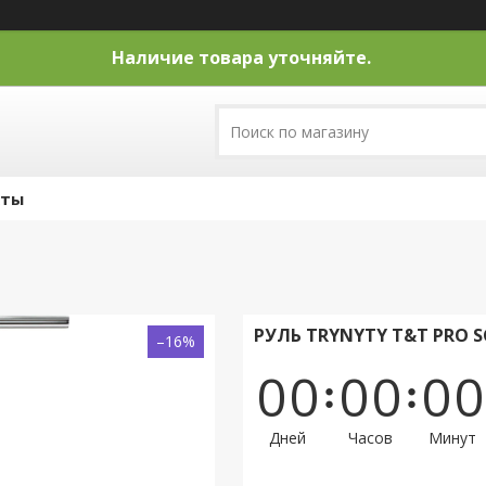
Наличие товара уточняйте.
кты
РУЛЬ TRYNYTY T&T PRO S
–16%
0
0
0
0
0
0
Дней
Часов
Минут