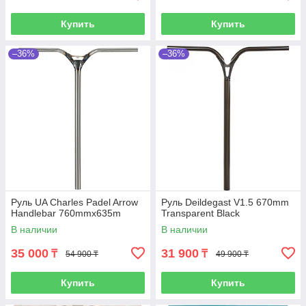
Купить
Купить
–36%
–36%
Руль UA Charles Padel Arrow
Руль Deildegast V1.5 670mm
Handlebar 760mmx635m
Transparent Black
В наличии
В наличии
35 000
31 900
₸
₸
54 900 ₸
49 900 ₸
Купить
Купить