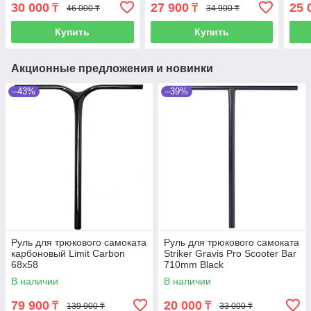
30 000
27 900
25 
₸
₸
46 000 ₸
34 900 ₸
Купить
Купить
Акционные предложения и новинки
–43%
–39%
Руль для трюкового самоката
Руль для трюкового самоката
карбоновый Limit Carbon
Striker Gravis Pro Scooter Bar
68x58
710mm Black
В наличии
В наличии
79 900
20 000
₸
₸
139 900 ₸
33 000 ₸