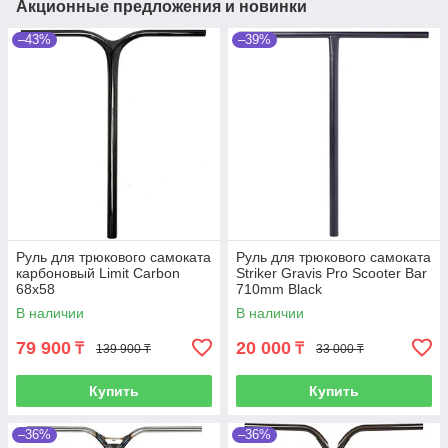
Акционные предложения и новинки
–43%
–39%
Руль для трюкового самоката
Руль для трюкового самоката
карбоновый Limit Carbon
Striker Gravis Pro Scooter Bar
68x58
710mm Black
В наличии
В наличии
79 900
20 000
₸
₸
139 900 ₸
33 000 ₸
Купить
Купить
–36%
–36%