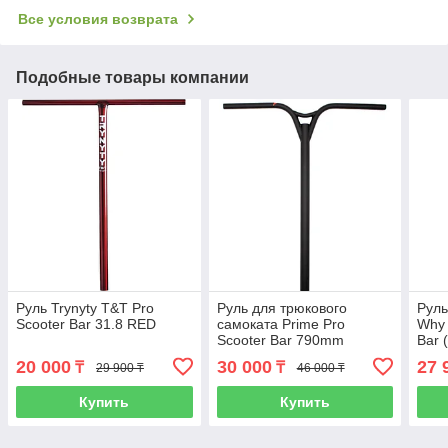
Все условия возврата
Подобные товары компании
Руль Trynyty T&T Pro
Руль для трюкового
Руль
Scooter Bar 31.8 RED
самоката Prime Pro
Why 
Scooter Bar 790mm
Bar 
20 000
30 000
27 
₸
₸
29 900 ₸
46 000 ₸
Купить
Купить