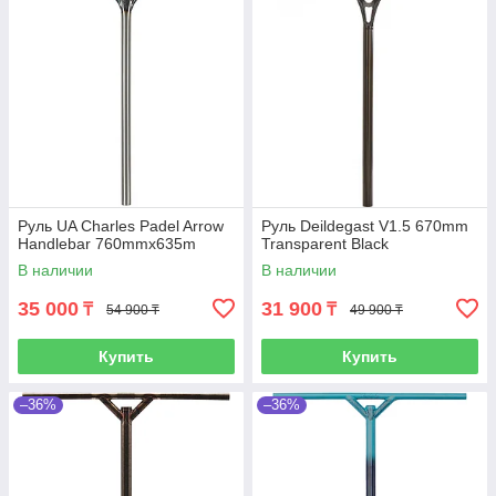
Руль UA Charles Padel Arrow
Руль Deildegast V1.5 670mm
Handlebar 760mmx635m
Transparent Black
В наличии
В наличии
35 000
31 900
₸
₸
54 900 ₸
49 900 ₸
Купить
Купить
–36%
–36%