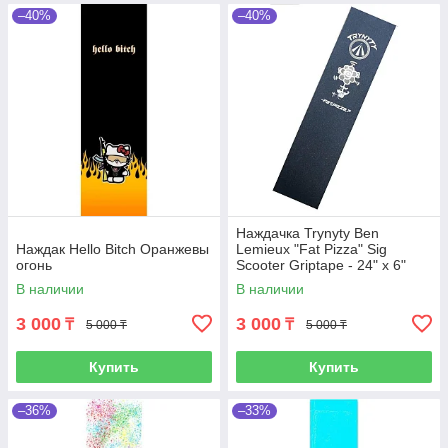
–40%
–40%
Наждачка Trynyty Ben
Наждак Hello Bitch Оранжевы
Lemieux "Fat Pizza" Sig
огонь
Scooter Griptape - 24" x 6"
В наличии
В наличии
3 000
3 000
₸
₸
5 000 ₸
5 000 ₸
Купить
Купить
–36%
–33%