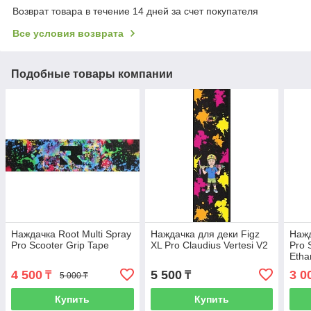
Возврат товара в течение 14 дней за счет покупателя
Все условия возврата
Подобные товары компании
Наждачка Root Multi Spray
Наждачка для деки Figz
Нажд
Pro Scooter Grip Tape
XL Pro Claudius Vertesi V2
Pro 
Etha
4 500
5 500
3 0
₸
₸
5 000 ₸
Купить
Купить