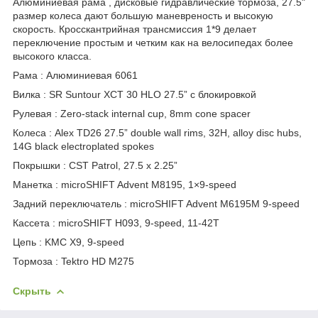
Алюминиевая рама , дисковые гидравлические тормоза, 27.5"
размер колеса дают большую маневреность и высокую
скорость. Кросскантрийная трансмиссия 1*9 делает
переключение простым и четким как на велосипедах более
высокого класса.
Рама : Алюминиевая 6061
Вилка : SR Suntour XCT 30 HLO 27.5” с блокировкой
Рулевая : Zero-stack internal cup, 8mm cone spacer
Колеса : Alex TD26 27.5” double wall rims, 32H, alloy disc hubs,
14G black electroplated spokes
Покрышки : CST Patrol, 27.5 x 2.25”
Манетка : microSHIFT Advent M8195, 1×9-speed
Задний переключатель : microSHIFT Advent M6195M 9-speed
Кассета : microSHIFT H093, 9-speed, 11-42T
Цепь : KMC X9, 9-speed
Тормоза : Tektro HD M275
Скрыть