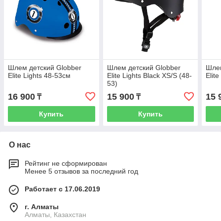
Шлем детский Globber
Шлем детский Globber
Шлем
Elite Lights 48-53см
Elite Lights Black XS/S (48-
Elite
53)
16 900
15 900
15 
₸
₸
Купить
Купить
О нас
Рейтинг не сформирован
Менее 5 отзывов за последний год
Работает с 17.06.2019
г. Алматы
Алматы, Казахстан