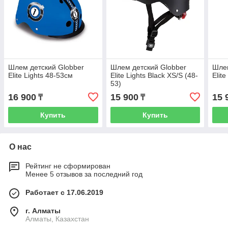
Шлем детский Globber
Шлем детский Globber
Шлем
Elite Lights 48-53см
Elite Lights Black XS/S (48-
Elite
53)
16 900
15 900
15 
₸
₸
Купить
Купить
О нас
Рейтинг не сформирован
Менее 5 отзывов за последний год
Работает с 17.06.2019
г. Алматы
Алматы, Казахстан